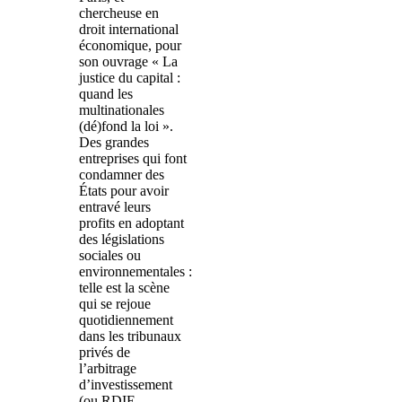
chercheuse en
droit international
économique, pour
son ouvrage « La
justice du capital :
quand les
multinationales
(dé)fond la loi ».
Des grandes
entreprises qui font
condamner des
États pour avoir
entravé leurs
profits en adoptant
des législations
sociales ou
environnementales :
telle est la scène
qui se rejoue
quotidiennement
dans les tribunaux
privés de
l’arbitrage
d’investissement
(ou RDIE,