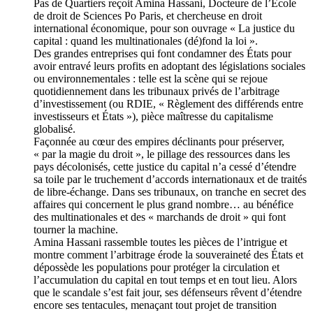
Pas de Quartiers reçoit Amina Hassani, Docteure de l’École
de droit de Sciences Po Paris, et chercheuse en droit
international économique, pour son ouvrage « La justice du
capital : quand les multinationales (dé)fond la loi ».
Des grandes entreprises qui font condamner des États pour
avoir entravé leurs profits en adoptant des législations sociales
ou environnementales : telle est la scène qui se rejoue
quotidiennement dans les tribunaux privés de l’arbitrage
d’investissement (ou RDIE, « Règlement des différends entre
investisseurs et États »), pièce maîtresse du capitalisme
globalisé.
Façonnée au cœur des empires déclinants pour préserver,
« par la magie du droit », le pillage des ressources dans les
pays décolonisés, cette justice du capital n’a cessé d’étendre
sa toile par le truchement d’accords internationaux et de traités
de libre-échange. Dans ses tribunaux, on tranche en secret des
affaires qui concernent le plus grand nombre… au bénéfice
des multinationales et des « marchands de droit » qui font
tourner la machine.
Amina Hassani rassemble toutes les pièces de l’intrigue et
montre comment l’arbitrage érode la souveraineté des États et
dépossède les populations pour protéger la circulation et
l’accumulation du capital en tout temps et en tout lieu. Alors
que le scandale s’est fait jour, ses défenseurs rêvent d’étendre
encore ses tentacules, menaçant tout projet de transition