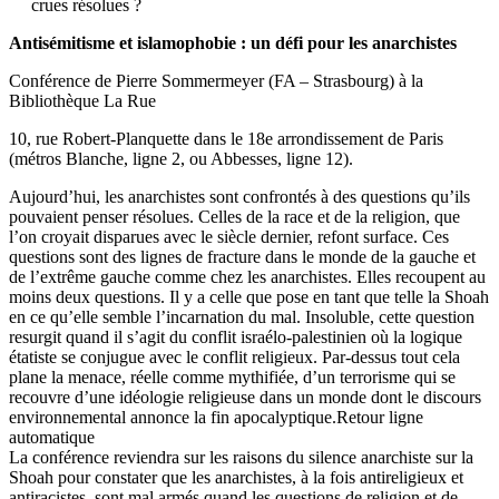
crues résolues ?
Antisémitisme et islamophobie : un défi pour les anarchistes
Conférence de Pierre Sommermeyer (FA – Strasbourg) à la
Bibliothèque La Rue
10, rue Robert-Planquette dans le 18e arrondissement de Paris
(métros Blanche, ligne 2, ou Abbesses, ligne 12).
Aujourd’hui, les anarchistes sont confrontés à des questions qu’ils
pouvaient penser résolues. Celles de la race et de la religion, que
l’on croyait disparues avec le siècle dernier, refont surface. Ces
questions sont des lignes de fracture dans le monde de la gauche et
de l’extrême gauche comme chez les anarchistes. Elles recoupent au
moins deux questions. Il y a celle que pose en tant que telle la Shoah
en ce qu’elle semble l’incarnation du mal. Insoluble, cette question
resurgit quand il s’agit du conflit israélo-palestinien où la logique
étatiste se conjugue avec le conflit religieux. Par-dessus tout cela
plane la menace, réelle comme mythifiée, d’un terrorisme qui se
recouvre d’une idéologie religieuse dans un monde dont le discours
environnemental annonce la fin apocalyptique.Retour ligne
automatique
La conférence reviendra sur les raisons du silence anarchiste sur la
Shoah pour constater que les anarchistes, à la fois antireligieux et
antiracistes, sont mal armés quand les questions de religion et de