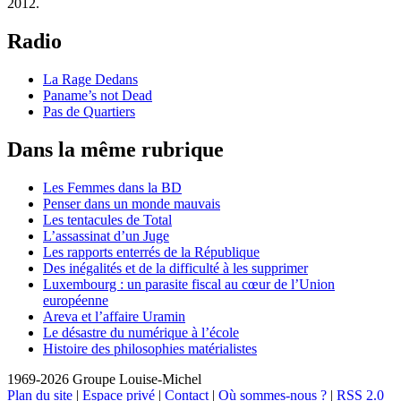
2012.
Radio
La Rage Dedans
Paname’s not Dead
Pas de Quartiers
Dans la même rubrique
Les Femmes dans la BD
Penser dans un monde mauvais
Les tentacules de Total
L’assassinat d’un Juge
Les rapports enterrés de la République
Des inégalités et de la difficulté à les supprimer
Luxembourg : un parasite fiscal au cœur de l’Union
européenne
Areva et l’affaire Uramin
Le désastre du numérique à l’école
Histoire des philosophies matérialistes
1969-2026 Groupe Louise-Michel
Plan du site
|
Espace privé
|
Contact
|
Où sommes-nous ?
|
RSS 2.0