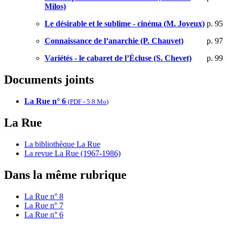
Milos)
Le désirable et le sublime - cinéma (M. Joyeux)
p. 95
Connaissance de l’anarchie (P. Chauvet)
p. 97
Variétés - le cabaret de l’Écluse (S. Chevet)
p. 99
Documents joints
La Rue n° 6
(
PDF
-
5.8 Mo
)
La Rue
La bibliothèque La Rue
La revue La Rue (1967-1986)
Dans la même rubrique
La Rue n° 8
La Rue n° 7
La Rue n° 6