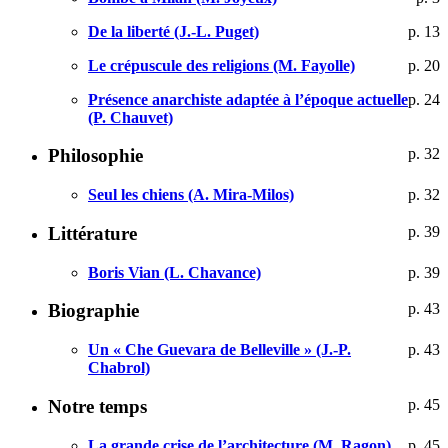
De la liberté (J.-L. Puget)
p. 13
Le crépuscule des religions (M. Fayolle)
p. 20
Présence anarchiste adaptée à l’époque actuelle
p. 24
(P. Chauvet)
Philosophie
p. 32
Seul les chiens (A. Mira-Milos)
p. 32
Littérature
p. 39
Boris Vian (L. Chavance)
p. 39
Biographie
p. 43
Un « Che Guevara de Belleville » (J.-P.
p. 43
Chabrol)
Notre temps
p. 45
La grande crise de l’architecture (M. Ragon)
p. 45