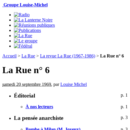
Groupe Louise-Michel
Accueil
>
La Rue
>
La revue La Rue (1967-1986)
>
La Rue n° 6
La Rue n° 6
samedi 20 septembre 1969
,
par
Louise Michel
Éditorial
p. 1
À nos lecteurs
p. 1
La pensée anarchiste
p. 3
Bombe à Milan (M. Joyeux)
p. 3