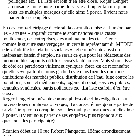
politiques etc...La liste est loin d’en être close. Roger Lenglet
a consacré une grande partie de sa vie à traquer la corruption
sous les multiples masques qu’elle aime à porter. Il vient nous
parler de ses enquêtes.
En ces temps d’étripage électoral, la corruption mise en lumière par
les « affaires » apparaît comme le sport national de la classe
politicienne, des entreprises, des multinationales etc....Certes,
comme le susurre sans vergogne un certain représentant du MEDEF,
elle « fluidifie les relations sociales » ; elle représente aussi un
intéressant bassin d’emploi, ne serait-ce que pour les rédacteurs des
innombrables rapports officiels censés la dénoncer. Mais si on laisse
de côté ces paradoxes virilement cyniques, force est de reconnaître
qu’elle sévit partout et nous gâche la vie dans bien des domaines :
attributions des marchés publics, distribution de l’eau, lutte contre les
pollutions, soins et médicaments, logement social, services publics,
centrales syndicales, partis politiques etc...La liste est loin d’en être
close.
Roger Lenglet se présente comme philosophe d’investigation ; au
travers de ses nombreux ouvrages, il a consacré une grande partie de
sa vie à traquer la corruption sous les multiples masques qu’elle aime
à porter. Il vient nous parler de ses enquêtes, puis répondra aux
questions des participant(e)s.
Réunion débat au 10 rue Robert Planquette, 18ème arrondissement