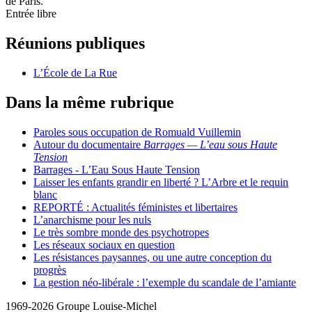
de Paris.
Entrée libre
Réunions publiques
L’École de La Rue
Dans la même rubrique
Paroles sous occupation de Romuald Vuillemin
Autour du documentaire
Barrages — L’eau sous Haute
Tension
Barrages - L’Eau Sous Haute Tension
Laisser les enfants grandir en liberté ? L’Arbre et le requin
blanc
REPORTÉ : Actualités féministes et libertaires
L’anarchisme pour les nuls
Le très sombre monde des psychotropes
Les réseaux sociaux en question
Les résistances paysannes, ou une autre conception du
progrès
La gestion néo-libérale : l’exemple du scandale de l’amiante
1969-2026 Groupe Louise-Michel