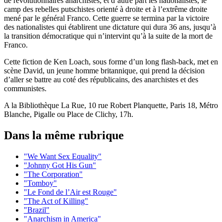
de révolutionnaires anarchistes, et d’autre part les nationalistes, le
camp des rebelles putschistes orienté à droite et à l’extrême droite
mené par le général Franco. Cette guerre se termina par la victoire
des nationalistes qui établirent une dictature qui dura 36 ans, jusqu’à
la transition démocratique qui n’intervint qu’à la suite de la mort de
Franco.
Cette fiction de Ken Loach, sous forme d’un long flash-back, met en
scène David, un jeune homme britannique, qui prend la décision
d’aller se battre au coté des républicains, des anarchistes et des
communistes.
A la Bibliothèque La Rue, 10 rue Robert Planquette, Paris 18, Métro
Blanche, Pigalle ou Place de Clichy, 17h.
Dans la même rubrique
"We Want Sex Equality"
"Johnny Got His Gun"
"The Corporation"
"Tomboy"
"Le Fond de l’Air est Rouge"
"The Act of Killing"
"Brazil"
"Anarchism in America"