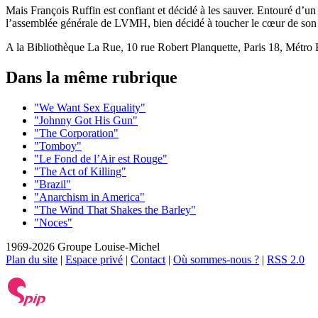
Mais François Ruffin est confiant et décidé à les sauver. Entouré d’un
l’assemblée générale de LVMH, bien décidé à toucher le cœur de so
A la Bibliothèque La Rue, 10 rue Robert Planquette, Paris 18, Métro 
Dans la même rubrique
"We Want Sex Equality"
"Johnny Got His Gun"
"The Corporation"
"Tomboy"
"Le Fond de l’Air est Rouge"
"The Act of Killing"
"Brazil"
"Anarchism in America"
"The Wind That Shakes the Barley"
"Noces"
1969-2026 Groupe Louise-Michel
Plan du site
|
Espace privé
|
Contact
|
Où sommes-nous ?
|
RSS 2.0