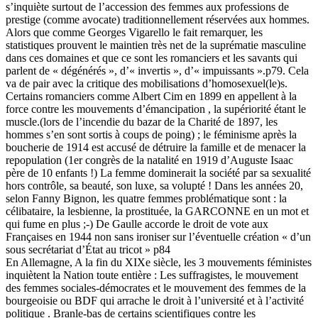
s’inquiète surtout de l’accession des femmes aux professions de
prestige (comme avocate) traditionnellement réservées aux hommes.
Alors que comme Georges Vigarello le fait remarquer, les
statistiques prouvent le maintien très net de la suprématie masculine
dans ces domaines et que ce sont les romanciers et les savants qui
parlent de « dégénérés », d’« invertis », d’« impuissants ».p79. Cela
va de pair avec la critique des mobilisations d’homosexuel(le)s.
Certains romanciers comme Albert Cim en 1899 en appellent à la
force contre les mouvements d’émancipation , la supériorité étant le
muscle.(lors de l’incendie du bazar de la Charité de 1897, les
hommes s’en sont sortis à coups de poing) ; le féminisme après la
boucherie de 1914 est accusé de détruire la famille et de menacer la
repopulation (1er congrès de la natalité en 1919 d’Auguste Isaac
père de 10 enfants !) La femme dominerait la société par sa sexualité
hors contrôle, sa beauté, son luxe, sa volupté ! Dans les années 20,
selon Fanny Bignon, les quatre femmes problématique sont : la
célibataire, la lesbienne, la prostituée, la GARCONNE en un mot et
qui fume en plus ;-) De Gaulle accorde le droit de vote aux
Françaises en 1944 non sans ironiser sur l’éventuelle création « d’un
sous secrétariat d’État au tricot » p84
En Allemagne, A la fin du XIXe siècle, les 3 mouvements féministes
inquiètent la Nation toute entière : Les suffragistes, le mouvement
des femmes sociales-démocrates et le mouvement des femmes de la
bourgeoisie ou BDF qui arrache le droit à l’université et à l’activité
politique . Branle-bas de certains scientifiques contre les