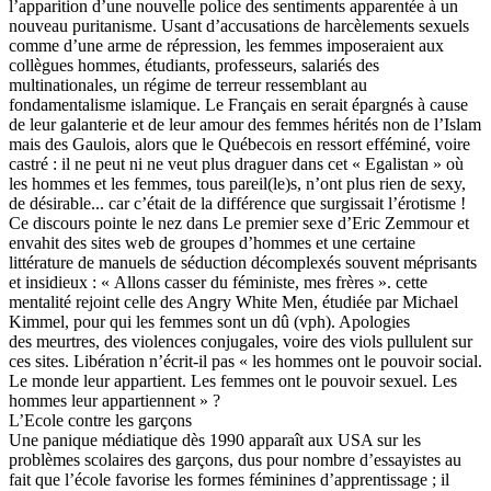
l’apparition d’une nouvelle police des sentiments apparentée à un
nouveau puritanisme. Usant d’accusations de harcèlements sexuels
comme d’une arme de répression, les femmes imposeraient aux
collègues hommes, étudiants, professeurs, salariés des
multinationales, un régime de terreur ressemblant au
fondamentalisme islamique. Le Français en serait épargnés à cause
de leur galanterie et de leur amour des femmes hérités non de l’Islam
mais des Gaulois, alors que le Québecois en ressort efféminé, voire
castré : il ne peut ni ne veut plus draguer dans cet « Egalistan » où
les hommes et les femmes, tous pareil(le)s, n’ont plus rien de sexy,
de désirable... car c’était de la différence que surgissait l’érotisme !
Ce discours pointe le nez dans Le premier sexe d’Eric Zemmour et
envahit des sites web de groupes d’hommes et une certaine
littérature de manuels de séduction décomplexés souvent méprisants
et insidieux : « Allons casser du féministe, mes frères ». cette
mentalité rejoint celle des Angry White Men, étudiée par Michael
Kimmel, pour qui les femmes sont un dû (vph). Apologies
des meurtres, des violences conjugales, voire des viols pullulent sur
ces sites. Libération n’écrit-il pas « les hommes ont le pouvoir social.
Le monde leur appartient. Les femmes ont le pouvoir sexuel. Les
hommes leur appartiennent » ?
L’Ecole contre les garçons
Une panique médiatique dès 1990 apparaît aux USA sur les
problèmes scolaires des garçons, dus pour nombre d’essayistes au
fait que l’école favorise les formes féminines d’apprentissage ; il