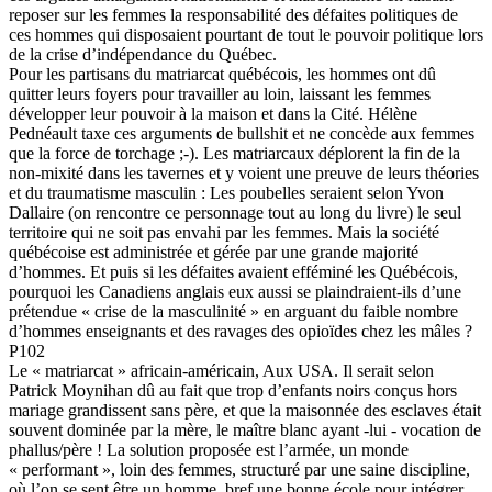
reposer sur les femmes la responsabilité des défaites politiques de
ces hommes qui disposaient pourtant de tout le pouvoir politique lors
de la crise d’indépendance du Québec.
Pour les partisans du matriarcat québécois, les hommes ont dû
quitter leurs foyers pour travailler au loin, laissant les femmes
développer leur pouvoir à la maison et dans la Cité. Hélène
Pednéault taxe ces arguments de bullshit et ne concède aux femmes
que la force de torchage ;-). Les matriarcaux déplorent la fin de la
non-mixité dans les tavernes et y voient une preuve de leurs théories
et du traumatisme masculin : Les poubelles seraient selon Yvon
Dallaire (on rencontre ce personnage tout au long du livre) le seul
territoire qui ne soit pas envahi par les femmes. Mais la société
québécoise est administrée et gérée par une grande majorité
d’hommes. Et puis si les défaites avaient efféminé les Québécois,
pourquoi les Canadiens anglais eux aussi se plaindraient-ils d’une
prétendue « crise de la masculinité » en arguant du faible nombre
d’hommes enseignants et des ravages des opioïdes chez les mâles ?
P102
Le « matriarcat » africain-américain, Aux USA. Il serait selon
Patrick Moynihan dû au fait que trop d’enfants noirs conçus hors
mariage grandissent sans père, et que la maisonnée des esclaves était
souvent dominée par la mère, le maître blanc ayant -lui - vocation de
phallus/père ! La solution proposée est l’armée, un monde
« performant », loin des femmes, structuré par une saine discipline,
où l’on se sent être un homme, bref une bonne école pour intégrer