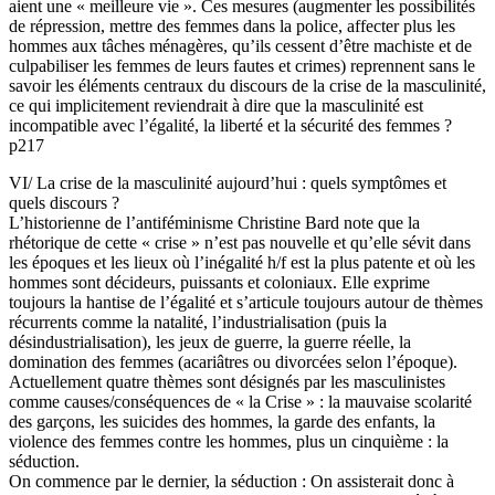
aient une « meilleure vie ». Ces mesures (augmenter les possibilités
de répression, mettre des femmes dans la police, affecter plus les
hommes aux tâches ménagères, qu’ils cessent d’être machiste et de
culpabiliser les femmes de leurs fautes et crimes) reprennent sans le
savoir les éléments centraux du discours de la crise de la masculinité,
ce qui implicitement reviendrait à dire que la masculinité est
incompatible avec l’égalité, la liberté et la sécurité des femmes ?
p217
VI/ La crise de la masculinité aujourd’hui : quels symptômes et
quels discours ?
L’historienne de l’antiféminisme Christine Bard note que la
rhétorique de cette « crise » n’est pas nouvelle et qu’elle sévit dans
les époques et les lieux où l’inégalité h/f est la plus patente et où les
hommes sont décideurs, puissants et coloniaux. Elle exprime
toujours la hantise de l’égalité et s’articule toujours autour de thèmes
récurrents comme la natalité, l’industrialisation (puis la
désindustrialisation), les jeux de guerre, la guerre réelle, la
domination des femmes (acariâtres ou divorcées selon l’époque).
Actuellement quatre thèmes sont désignés par les masculinistes
comme causes/conséquences de « la Crise » : la mauvaise scolarité
des garçons, les suicides des hommes, la garde des enfants, la
violence des femmes contre les hommes, plus un cinquième : la
séduction.
On commence par le dernier, la séduction : On assisterait donc à