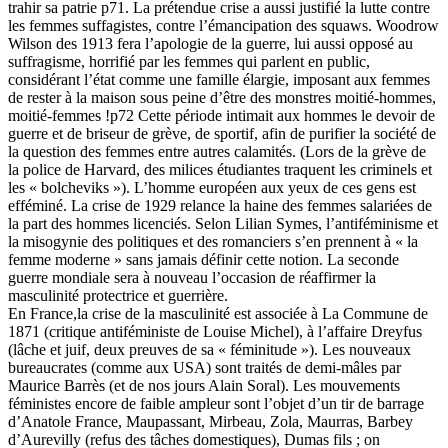
trahir sa patrie p71. La prétendue crise a aussi justifié la lutte contre
les femmes suffagistes, contre l’émancipation des squaws. Woodrow
Wilson des 1913 fera l’apologie de la guerre, lui aussi opposé au
suffragisme, horrifié par les femmes qui parlent en public,
considérant l’état comme une famille élargie, imposant aux femmes
de rester à la maison sous peine d’être des monstres moitié-hommes,
moitié-femmes !p72 Cette période intimait aux hommes le devoir de
guerre et de briseur de grève, de sportif, afin de purifier la société de
la question des femmes entre autres calamités. (Lors de la grève de
la police de Harvard, des milices étudiantes traquent les criminels et
les « bolcheviks »). L’homme européen aux yeux de ces gens est
efféminé. La crise de 1929 relance la haine des femmes salariées de
la part des hommes licenciés. Selon Lilian Symes, l’antiféminisme et
la misogynie des politiques et des romanciers s’en prennent à « la
femme moderne » sans jamais définir cette notion. La seconde
guerre mondiale sera à nouveau l’occasion de réaffirmer la
masculinité protectrice et guerrière.
En France,la crise de la masculinité est associée à La Commune de
1871 (critique antiféministe de Louise Michel), à l’affaire Dreyfus
(lâche et juif, deux preuves de sa « féminitude »). Les nouveaux
bureaucrates (comme aux USA) sont traités de demi-mâles par
Maurice Barrès (et de nos jours Alain Soral). Les mouvements
féministes encore de faible ampleur sont l’objet d’un tir de barrage
d’Anatole France, Maupassant, Mirbeau, Zola, Maurras, Barbey
d’Aurevilly (refus des tâches domestiques), Dumas fils ; on