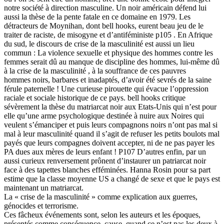
notre société à direction masculine. Un noir américain défend lui
aussi la thèse de la pente fatale en ce domaine en 1979. Les
détracteurs de Moynihan, dont bell hooks, eurent beau jeu de le
traiter de raciste, de misogyne et d’antiféministe p105 . En Afrique
du sud, le discours de crise de la masculinité est aussi un lieu
commun : La violence sexuelle et physique des hommes contre les
femmes serait dû au manque de discipline des hommes, lui-même dû
à la crise de la masculinité , à la souffrance de ces pauvres
hommes noirs, barbares et inadaptés, d’avoir été sevrés de la saine
férule paternelle ! Une curieuse pirouette qui évacue l’oppression
raciale et sociale historique de ce pays. bell hooks critique
sévèrement la thèse du matriarcat noir aux Etats-Unis qui n’est pour
elle qu’une arme psychologique destinée à nuire aux Noires qui
veulent s’émanciper et puis leurs compagnons noirs n’ont pas mal si
mal à leur masculinité quand il s’agit de refuser les petits boulots mal
payés que leurs compagnes doivent accepter, ni de ne pas payer les
PA dues aux mères de leurs enfant ! P107 D’autres enfin, par un
aussi curieux renversement prônent d’instaurer un patriarcat noir
face à des tapettes blanches efféminées. Hanna Rosin pour sa part
estime que la classe moyenne US a changé de sexe et que le pays est
maintenant un matriarcat.
La « crise de la masculinité » comme explication aux guerres,
génocides et terrorisme.
Ces fâcheux événements sont, selon les auteurs et les époques,
présentés comme conséquence, cause, quand ce n’est pas les deux à