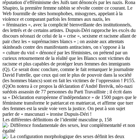
réputation d’efféminisme des Juifs tant dénoncés par les nazis. Rona
Shapiro, la première femme rabbin se révolte contre ce courant. Le
Web fourmille de sites homophobes, misogynes, appelant à la
violence et comparant parfois les femmes aux nazis, les
« féminazies », avec la complicité bienveillante des institutionnels,
des lettrés et de certains artistes. Dupuis-Déri rapproche les excès du
discours néonazi de celui de la « crise », sexisme et racisme allant de
pair chez les « suprémacistes blancs » ; on assiste aux attentats
skinheads contre des manifestants antiracistes, on s’oppose à la
« culture du viol » dénoncé par les féministes, on prétend par un
curieux retournement de la réalité que les Blancs sont victimes du
racisme et plus capables de protéger leurs femmes des immigrants
(Q). Ce serait donc conclure, comme le fait remarquer le journaliste
David Futrelle, que ceux qui ont le plus de pouvoir dans la société
(les hommes blancs) sont en fait les victimes de l’oppression ! P155.
(Q)On notera à ce propos la déclaration d’André Breivik, néo-nazi
suédois assassin de 77 personnes du Parti Travailliste ; il écrit dans
sa « Déclaration européenne d’indépendance » de 1500 pages que le
féminisme transforme le patriarcat en matriarcat, et affirme que tuer
des femmes est la seule voie vers la justice. On peut à son sujet
parler de « mascunazi » ironise Dupuis-Déri !
Les différentes définitions de l’identité masculine p, 158
Différence fondamentale des sexes, leur complémentarité et non
égalité
La configuration morphologique des sexes définit les deux