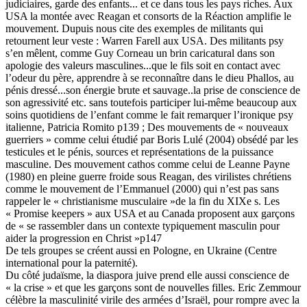
judiciaires, garde des enfants... et ce dans tous les pays riches. Aux
USA la montée avec Reagan et consorts de la Réaction amplifie le
mouvement. Dupuis nous cite des exemples de militants qui
retournent leur veste : Warren Farell aux USA. Des militants psy
s’en mêlent, comme Guy Corneau un brin caricatural dans son
apologie des valeurs masculines...que le fils soit en contact avec
l’odeur du père, apprendre à se reconnaître dans le dieu Phallos, au
pénis dressé...son énergie brute et sauvage..la prise de conscience de
son agressivité etc. sans toutefois participer lui-même beaucoup aux
soins quotidiens de l’enfant comme le fait remarquer l’ironique psy
italienne, Patricia Romito p139 ; Des mouvements de « nouveaux
guerriers » comme celui étudié par Boris Lulé (2004) obsédé par les
testicules et le pénis, sources et représentations de la puissance
masculine. Des mouvement cathos comme celui de Leanne Payne
(1980) en pleine guerre froide sous Reagan, des virilistes chrétiens
comme le mouvement de l’Emmanuel (2000) qui n’est pas sans
rappeler le « christianisme musculaire »de la fin du XIXe s. Les
« Promise keepers » aux USA et au Canada proposent aux garçons
de « se rassembler dans un contexte typiquement masculin pour
aider la progression en Christ »p147
De tels groupes se créent aussi en Pologne, en Ukraine (Centre
international pour la paternité).
Du côté judaïsme, la diaspora juive prend elle aussi conscience de
« la crise » et que les garçons sont de nouvelles filles. Eric Zemmour
célèbre la masculinité virile des armées d’Israël, pour rompre avec la