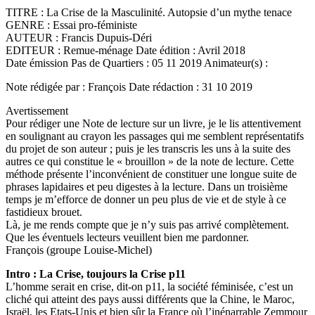
TITRE : La Crise de la Masculinité. Autopsie d’un mythe tenace
GENRE : Essai pro-féministe
AUTEUR : Francis Dupuis-Déri
EDITEUR : Remue-ménage Date édition : Avril 2018
Date émission Pas de Quartiers : 05 11 2019 Animateur(s) :
Note rédigée par : François Date rédaction : 31 10 2019
Avertissement
Pour rédiger une Note de lecture sur un livre, je le lis attentivement
en soulignant au crayon les passages qui me semblent représentatifs
du projet de son auteur ; puis je les transcris les uns à la suite des
autres ce qui constitue le « brouillon » de la note de lecture. Cette
méthode présente l’inconvénient de constituer une longue suite de
phrases lapidaires et peu digestes à la lecture. Dans un troisième
temps je m’efforce de donner un peu plus de vie et de style à ce
fastidieux brouet.
Là, je me rends compte que je n’y suis pas arrivé complètement.
Que les éventuels lecteurs veuillent bien me pardonner.
François (groupe Louise-Michel)
Intro : La Crise, toujours la Crise p11
L’homme serait en crise, dit-on p11, la société féminisée, c’est un
cliché qui atteint des pays aussi différents que la Chine, le Maroc,
Israël, les Etats-Unis et bien sûr la France où l’inénarrable Zemmour