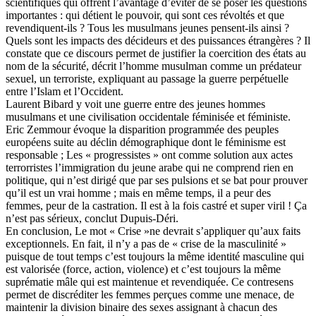
scientifiques qui offrent l’avantage d’éviter de se poser les questions
importantes : qui détient le pouvoir, qui sont ces révoltés et que
revendiquent-ils ? Tous les musulmans jeunes pensent-ils ainsi ?
Quels sont les impacts des décideurs et des puissances étrangères ? Il
constate que ce discours permet de justifier la coercition des états au
nom de la sécurité, décrit l’homme musulman comme un prédateur
sexuel, un terroriste, expliquant au passage la guerre perpétuelle
entre l’Islam et l’Occident.
Laurent Bibard y voit une guerre entre des jeunes hommes
musulmans et une civilisation occidentale féminisée et féministe.
Eric Zemmour évoque la disparition programmée des peuples
européens suite au déclin démographique dont le féminisme est
responsable ; Les « progressistes » ont comme solution aux actes
terrorristes l’immigration du jeune arabe qui ne comprend rien en
politique, qui n’est dirigé que par ses pulsions et se bat pour prouver
qu’il est un vrai homme ; mais en même temps, il a peur des
femmes, peur de la castration. Il est à la fois castré et super viril ! Ça
n’est pas sérieux, conclut Dupuis-Déri.
En conclusion, Le mot « Crise »ne devrait s’appliquer qu’aux faits
exceptionnels. En fait, il n’y a pas de « crise de la masculinité »
puisque de tout temps c’est toujours la même identité masculine qui
est valorisée (force, action, violence) et c’est toujours la même
suprématie mâle qui est maintenue et revendiquée. Ce contresens
permet de discréditer les femmes perçues comme une menace, de
maintenir la division binaire des sexes assignant à chacun des