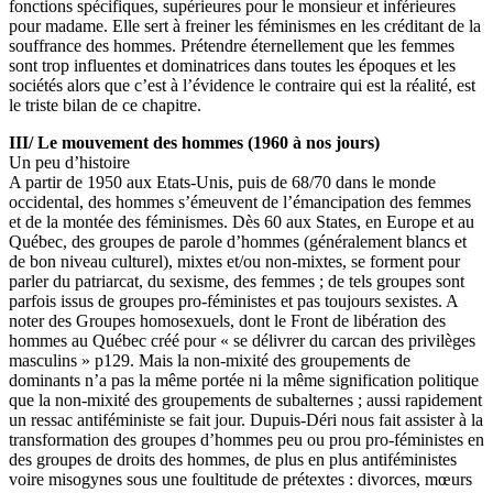
fonctions spécifiques, supérieures pour le monsieur et inférieures
pour madame. Elle sert à freiner les féminismes en les créditant de la
souffrance des hommes. Prétendre éternellement que les femmes
sont trop influentes et dominatrices dans toutes les époques et les
sociétés alors que c’est à l’évidence le contraire qui est la réalité, est
le triste bilan de ce chapitre.
III/ Le mouvement des hommes (1960 à nos jours)
Un peu d’histoire
A partir de 1950 aux Etats-Unis, puis de 68/70 dans le monde
occidental, des hommes s’émeuvent de l’émancipation des femmes
et de la montée des féminismes. Dès 60 aux States, en Europe et au
Québec, des groupes de parole d’hommes (généralement blancs et
de bon niveau culturel), mixtes et/ou non-mixtes, se forment pour
parler du patriarcat, du sexisme, des femmes ; de tels groupes sont
parfois issus de groupes pro-féministes et pas toujours sexistes. A
noter des Groupes homosexuels, dont le Front de libération des
hommes au Québec créé pour « se délivrer du carcan des privilèges
masculins » p129. Mais la non-mixité des groupements de
dominants n’a pas la même portée ni la même signification politique
que la non-mixité des groupements de subalternes ; aussi rapidement
un ressac antiféministe se fait jour. Dupuis-Déri nous fait assister à la
transformation des groupes d’hommes peu ou prou pro-féministes en
des groupes de droits des hommes, de plus en plus antiféministes
voire misogynes sous une foultitude de prétextes : divorces, mœurs