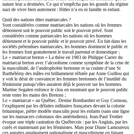
nature leur a destinées. Ce qui n’empêcha pas les grands du régime
nazi de vivre bien autrement : Hitler n’a eu ni famille ni enfant.
Quid des nations dites matriarcales ?
Sont considérées comme matriarcales les nations où les femmes
détiennent soit le pouvoir public soit le pouvoir privé. Sont
considérées comme patriarcales les nations où les hommes
détiennent et le pouvoir public et le pouvoir privé. En fait dans les
sociétés prétendues matriarcales, les hommes dominent le public et
les femmes font gratuitement le travail parental et domestique ;
Le « matriarcat breton » La thèse en 1983 de Philippe Carrer du
matriarcat breton avec l’alcoolisme comme symptôme de la crise de
la masculinité, de l’androphobie bretonne et sa crainte d’une St
Barthélémy des mâles est brillamment réfutée par Anne Guillou qui
y voit le désir de convaincre les femmes bretonnes de l’inutilité du
féminisme puisqu’elles auraient déjà le pouvoir sur les hommes.
Martine Segalen enfonce le clou en montrant que le pouvoir public
reste entre les mains des Bretons ;
Le « matriarcat » au Québec. Denise Bombardier et Guy Corneau,
l’expliquent par les défaites militaires françaises devant la colonie
britannique, piètre modèle masculin pour les enfants (sans une ligne
sur les massacres coloniaux des amérindiens). Jean-Paul Trottier
évoque une triple castration du Québecois : par les Anglais, par les
curés et maintenant par les féministes. Mais pour Diane Lamoureux
ces arguties amalgament nationalisme et masculinisme en faisant