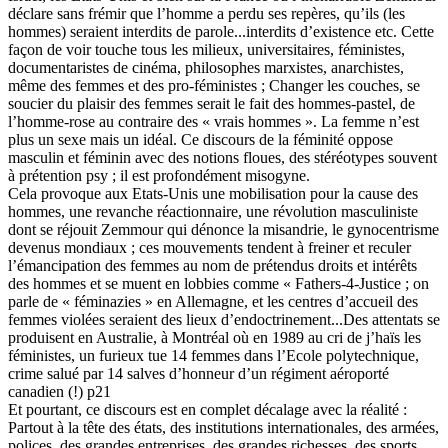
déclare sans frémir que l’homme a perdu ses repères, qu’ils (les
hommes) seraient interdits de parole...interdits d’existence etc. Cette
façon de voir touche tous les milieux, universitaires, féministes,
documentaristes de cinéma, philosophes marxistes, anarchistes,
même des femmes et des pro-féministes ; Changer les couches, se
soucier du plaisir des femmes serait le fait des hommes-pastel, de
l’homme-rose au contraire des « vrais hommes ». La femme n’est
plus un sexe mais un idéal. Ce discours de la féminité oppose
masculin et féminin avec des notions floues, des stéréotypes souvent
à prétention psy ; il est profondément misogyne.
Cela provoque aux Etats-Unis une mobilisation pour la cause des
hommes, une revanche réactionnaire, une révolution masculiniste
dont se réjouit Zemmour qui dénonce la misandrie, le gynocentrisme
devenus mondiaux ; ces mouvements tendent à freiner et reculer
l’émancipation des femmes au nom de prétendus droits et intérêts
des hommes et se muent en lobbies comme « Fathers-4-Justice ; on
parle de « féminazies » en Allemagne, et les centres d’accueil des
femmes violées seraient des lieux d’endoctrinement...Des attentats se
produisent en Australie, à Montréal où en 1989 au cri de j’haïs les
féministes, un furieux tue 14 femmes dans l’Ecole polytechnique,
crime salué par 14 salves d’honneur d’un régiment aéroporté
canadien (!) p21
Et pourtant, ce discours est en complet décalage avec la réalité :
Partout à la tête des états, des institutions internationales, des armées,
polices, des grandes entreprises, des grandes richesses, des sports,