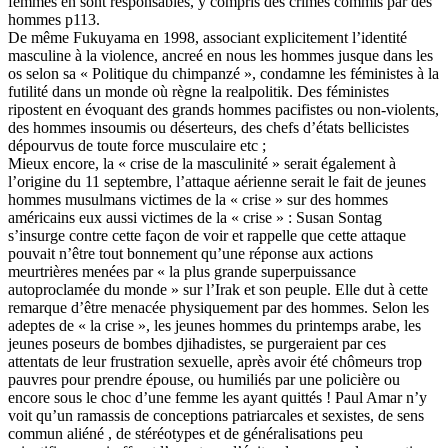
femmes en sont responsables, y compris des crimes commis par des
hommes p113.
De même Fukuyama en 1998, associant explicitement l’identité
masculine à la violence, ancreé en nous les hommes jusque dans les
os selon sa « Politique du chimpanzé », condamne les féministes à la
futilité dans un monde où règne la realpolitik. Des féministes
ripostent en évoquant des grands hommes pacifistes ou non-violents,
des hommes insoumis ou déserteurs, des chefs d’états bellicistes
dépourvus de toute force musculaire etc ;
Mieux encore, la « crise de la masculinité » serait également à
l’origine du 11 septembre, l’attaque aérienne serait le fait de jeunes
hommes musulmans victimes de la « crise » sur des hommes
américains eux aussi victimes de la « crise » : Susan Sontag
s’insurge contre cette façon de voir et rappelle que cette attaque
pouvait n’être tout bonnement qu’une réponse aux actions
meurtrières menées par « la plus grande superpuissance
autoproclamée du monde » sur l’Irak et son peuple. Elle dut à cette
remarque d’être menacée physiquement par des hommes. Selon les
adeptes de « la crise », les jeunes hommes du printemps arabe, les
jeunes poseurs de bombes djihadistes, se purgeraient par ces
attentats de leur frustration sexuelle, après avoir été chômeurs trop
pauvres pour prendre épouse, ou humiliés par une policière ou
encore sous le choc d’une femme les ayant quittés ! Paul Amar n’y
voit qu’un ramassis de conceptions patriarcales et sexistes, de sens
commun aliéné , de stéréotypes et de généralisations peu