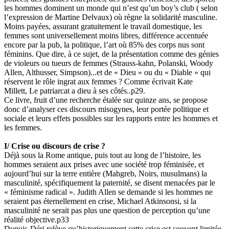
les hommes dominent un monde qui n’est qu’un boy’s club ( selon
l’expression de Martine Delvaux) où règne la solidarité masculine.
Moins payées, assurant gratuitement le travail domestique, les
femmes sont universellement moins libres, différence accentuée
encore par la pub, la politique, l’art où 85% des corps nus sont
féminins. Que dire, à ce sujet, de la présentation comme des génies
de violeurs ou tueurs de femmes (Strauss-kahn, Polanski, Woody
Allen, Althusser, Simpson)...et de « Dieu » ou du « Diable » qui
réservent le rôle ingrat aux femmes ? Comme écrivait Kate
Millett, Le patriarcat a dieu à ses côtés..p29.
Ce livre, fruit d’une recherche étalée sur quinze ans, se propose
donc d’analyser ces discours misogynes, leur portée politique et
sociale et leurs effets possibles sur les rapports entre les hommes et
les femmes.
I/ Crise ou discours de crise ?
Déjà sous la Rome antique, puis tout au long de l’histoire, les
hommes seraient aux prises avec une société trop féminisée, et
aujourd’hui sur la terre entière (Mahgreb, Noirs, musulmans) la
masculinité, spécifiquement la paternité, se disent menacées par le
« féminisme radical ». Judith Allen se demande si les hommes ne
seraient pas éternellement en crise, Michael Atkinsonsi, si la
masculinité ne serait pas plus une question de perception qu’une
réalité objective.p33
Dupuis-Déri relève qu’historiquement cette crise est souvent limitée