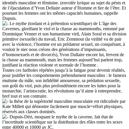
identités masculine et féminine. (envolée lyrique au sujet du pénis et
de l’éjaculation d’Yvon Dellaire auteur d’Homme et fier de l’être. Et
pourtant les femmes ont les mêmes capacités humaines, rappelle
Dupuis.
Le mythe (tordant et à prétention scientifique) de L’âge des
Cavernes, glorifiant le viol et la chasse au mammouths, entonné par
Dominique Venner et son humanisme viril, Alain Soral et sa division
primitive (sexuelle) du travail, Eric Zemmour (la virilité va de pair
avec la violence, l’homme est un prédateur sexuel, un conquérant, à
vouloir le nier nous créons des générations d’impuissants,
d’homosexuels et de divorcés), Yvon Dallaire encore lui, fervent de
la chasse au mammouth, mais les femmes aujourd’hui parlent trop,
justifiant la réaction violente et normale de l’homme .
Toutes ces fariboles répétées jusqu’à la fatigue pour devenir réalités,
pour justifier les comportements prétendument masculins : le fameux
mutisme du mâle, son infidélité amoureuse, sa prédation sexuelle,
son goût du viol, puis plus profondément encore les luttes pour la
monarchie, l’aristocratie, les révolutions qu’il aime à entreprendre,
bref tout et son contraire.
la thèse de la supériorité masculine musculaire est ridiculisée par
Kate Millett qui démontre facilement que muscle=effort physiques,
réservés aux classes dominés.
Dupuis-Déri, moquant le mythe de la caverne, fait état de
l’incertitude scientifique sur la distribution des rôles entre les sexes
entre 40000 et 10000 av JC.