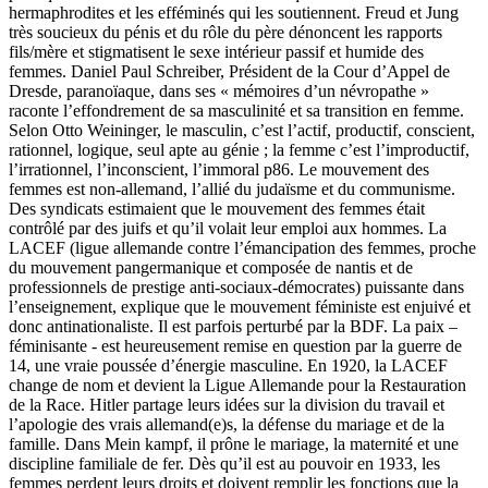
hermaphrodites et les efféminés qui les soutiennent. Freud et Jung
très soucieux du pénis et du rôle du père dénoncent les rapports
fils/mère et stigmatisent le sexe intérieur passif et humide des
femmes. Daniel Paul Schreiber, Président de la Cour d’Appel de
Dresde, paranoïaque, dans ses « mémoires d’un névropathe »
raconte l’effondrement de sa masculinité et sa transition en femme.
Selon Otto Weininger, le masculin, c’est l’actif, productif, conscient,
rationnel, logique, seul apte au génie ; la femme c’est l’improductif,
l’irrationnel, l’inconscient, l’immoral p86. Le mouvement des
femmes est non-allemand, l’allié du judaïsme et du communisme.
Des syndicats estimaient que le mouvement des femmes était
contrôlé par des juifs et qu’il volait leur emploi aux hommes. La
LACEF (ligue allemande contre l’émancipation des femmes, proche
du mouvement pangermanique et composée de nantis et de
professionnels de prestige anti-sociaux-démocrates) puissante dans
l’enseignement, explique que le mouvement féministe est enjuivé et
donc antinationaliste. Il est parfois perturbé par la BDF. La paix –
féminisante - est heureusement remise en question par la guerre de
14, une vraie poussée d’énergie masculine. En 1920, la LACEF
change de nom et devient la Ligue Allemande pour la Restauration
de la Race. Hitler partage leurs idées sur la division du travail et
l’apologie des vrais allemand(e)s, la défense du mariage et de la
famille. Dans Mein kampf, il prône le mariage, la maternité et une
discipline familiale de fer. Dès qu’il est au pouvoir en 1933, les
femmes perdent leurs droits et doivent remplir les fonctions que la