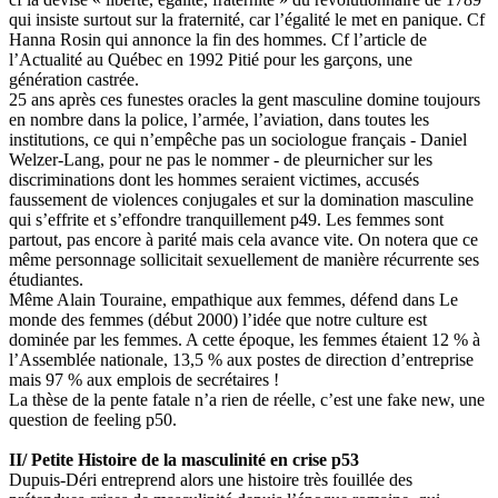
qui insiste surtout sur la fraternité, car l’égalité le met en panique. Cf
Hanna Rosin qui annonce la fin des hommes. Cf l’article de
l’Actualité au Québec en 1992 Pitié pour les garçons, une
génération castrée.
25 ans après ces funestes oracles la gent masculine domine toujours
en nombre dans la police, l’armée, l’aviation, dans toutes les
institutions, ce qui n’empêche pas un sociologue français - Daniel
Welzer-Lang, pour ne pas le nommer - de pleurnicher sur les
discriminations dont les hommes seraient victimes, accusés
faussement de violences conjugales et sur la domination masculine
qui s’effrite et s’effondre tranquillement p49. Les femmes sont
partout, pas encore à parité mais cela avance vite. On notera que ce
même personnage sollicitait sexuellement de manière récurrente ses
étudiantes.
Même Alain Touraine, empathique aux femmes, défend dans Le
monde des femmes (début 2000) l’idée que notre culture est
dominée par les femmes. A cette époque, les femmes étaient 12 % à
l’Assemblée nationale, 13,5 % aux postes de direction d’entreprise
mais 97 % aux emplois de secrétaires !
La thèse de la pente fatale n’a rien de réelle, c’est une fake new, une
question de feeling p50.
II/ Petite Histoire de la masculinité en crise p53
Dupuis-Déri entreprend alors une histoire très fouillée des