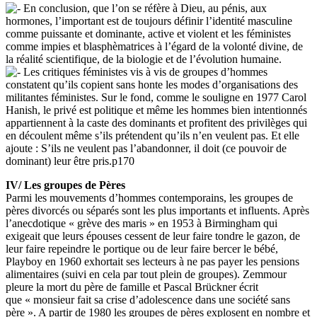
En conclusion, que l’on se réfère à Dieu, au pénis, aux
hormones, l’important est de toujours définir l’identité masculine
comme puissante et dominante, active et violent et les féministes
comme impies et blasphèmatrices à l’égard de la volonté divine, de
la réalité scientifique, de la biologie et de l’évolution humaine.
Les critiques féministes vis à vis de groupes d’hommes
constatent qu’ils copient sans honte les modes d’organisations des
militantes féministes. Sur le fond, comme le souligne en 1977 Carol
Hanish, le privé est politique et même les hommes bien intentionnés
appartiennent à la caste des dominants et profitent des privilèges qui
en découlent même s’ils prétendent qu’ils n’en veulent pas. Et elle
ajoute : S’ils ne veulent pas l’abandonner, il doit (ce pouvoir de
dominant) leur être pris.p170
IV/ Les groupes de Pères
Parmi les mouvements d’hommes contemporains, les groupes de
pères divorcés ou séparés sont les plus importants et influents. Après
l’anecdotique « grève des maris » en 1953 à Birmingham qui
exigeait que leurs épouses cessent de leur faire tondre le gazon, de
leur faire repeindre le portique ou de leur faire bercer le bébé,
Playboy en 1960 exhortait ses lecteurs à ne pas payer les pensions
alimentaires (suivi en cela par tout plein de groupes). Zemmour
pleure la mort du père de famille et Pascal Brückner écrit
que « monsieur fait sa crise d’adolescence dans une société sans
père ». A partir de 1980 les groupes de pères explosent en nombre et