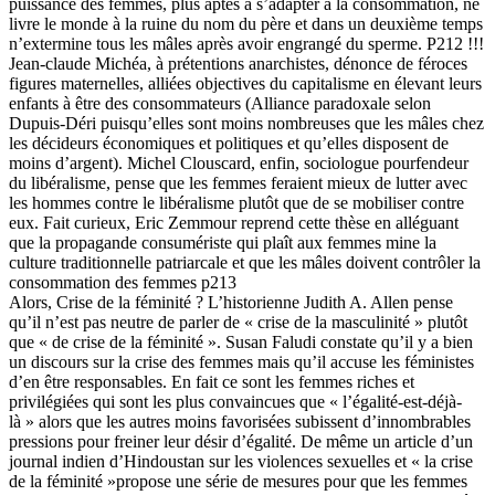
puissance des femmes, plus aptes à s’adapter à la consommation, ne
livre le monde à la ruine du nom du père et dans un deuxième temps
n’extermine tous les mâles après avoir engrangé du sperme. P212 !!!
Jean-claude Michéa, à prétentions anarchistes, dénonce de féroces
figures maternelles, alliées objectives du capitalisme en élevant leurs
enfants à être des consommateurs (Alliance paradoxale selon
Dupuis-Déri puisqu’elles sont moins nombreuses que les mâles chez
les décideurs économiques et politiques et qu’elles disposent de
moins d’argent). Michel Clouscard, enfin, sociologue pourfendeur
du libéralisme, pense que les femmes feraient mieux de lutter avec
les hommes contre le libéralisme plutôt que de se mobiliser contre
eux. Fait curieux, Eric Zemmour reprend cette thèse en alléguant
que la propagande consumériste qui plaît aux femmes mine la
culture traditionnelle patriarcale et que les mâles doivent contrôler la
consommation des femmes p213
Alors, Crise de la féminité ? L’historienne Judith A. Allen pense
qu’il n’est pas neutre de parler de « crise de la masculinité » plutôt
que « de crise de la féminité ». Susan Faludi constate qu’il y a bien
un discours sur la crise des femmes mais qu’il accuse les féministes
d’en être responsables. En fait ce sont les femmes riches et
privilégiées qui sont les plus convaincues que « l’égalité-est-déjà-
là » alors que les autres moins favorisées subissent d’innombrables
pressions pour freiner leur désir d’égalité. De même un article d’un
journal indien d’Hindoustan sur les violences sexuelles et « la crise
de la féminité »propose une série de mesures pour que les femmes