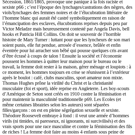
Sécession, 1861/1865, provoque une panique à la fois raciste et
sexiste p66 ; c’est l’époque des lynchages/castrations des nègres, des
viols/lynchages des femmes noires et de l’élucubration littéraire de
l’homme blanc qui aurait été castré symboliquement en raison de
l’émancipation des esclaves, élucubrations reprises depuis peu par
Victor Meladze mais heureusement contesté par Angela Davis, bell
hooks et Patricia Hill Collins. On doit se souvenir de l’horrible
histoire de Mary Turner : luttant pour que les lyncheurs de son mari
soient punis, elle fut pendue, arrosée d’essence, brûlée et enfin
éventrée pour lui arracher son bébé qui pousse quelques cris avant
d’être écrasé à coups de talon ! Ensuite la société et l’économie
poussent les hommes à quitter leur maison pour le bureau ou le
travail, la femme doit rester à la maison, gérer ménage et loupiots : à
ce moment, les hommes toujours en crise se réunissent à l’extérieur
après le boulot : café, clubs masculins, sport amateur non mixte.
Thomas Hughes prône la virilité du Christ et la christianité
musculaire (foi et sport), idée reprise en Angleterre. Les boy-scouts
d’Amérique de Seton sont créés en 1910 contre la féminisation et
pour maintenir la masculinité traditionnelle p69. Les Ecoles (et
même certaines librairies selon les auteurs) sont séparées
filles/garçons : on est en pleine ségrégation sexuelle et sexiste.
Théodore Roosevelt embraye à fond : il veut une armée d’hommes
virils (ni timides, ni paresseux, ni ignorants, ni surcivilisés) et des
vrais sports pour une race masculine et contre la féminisation des fils
de riches ! La femme doit faire au moins 4 enfants sous peine de