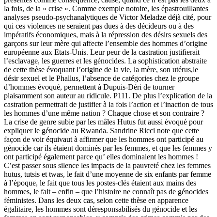
la fois, de la « crise ». Comme exemple notoire, les épastrouillantes
analyses pseudo-psychanalytiques de Victor Meladze déjà cité, pour
qui ces violences ne seraient pas dues à des décideurs ou à des
impératifs économiques, mais à la répression des désirs sexuels des
garçons sur leur mère qui affecte l’ensemble des hommes d’origine
européenne aux Etats-Unis. Leur peur de la castration justifierait
l’esclavage, les guerres et les génocides. La sophistication abstraite
de cette thèse évoquant l’origine de la vie, la mère, son utérus,le
désir sexuel et le Phallus, l’absence de catégories chez le groupe
d’hommes évoqué, permettent à Dupuis-Déri de tourner
plaisamment son auteur au ridicule. P111. De plus l’explication de la
castration permettrait de justifier à la fois l’action et l’inaction de tous
les hommes d’une même nation ? Chaque chose et son contraire ?
La crise de genre subie par les mâles Hutus fut aussi évoqué pour
expliquer le génocide au Rwanda. Sandrine Ricci note que cette
façon de voir équivaut à affirmer que les hommes ont participé au
génocide car ils étaient dominés par les femmes, et que les femmes y
ont participé également parce qu’ elles dominaient les hommes !
C’est passer sous silence les impacts de la pauvreté chez les femmes
hutus, tutsis et twas, le fait d’une moyenne de six enfants par femme
à l’époque, le fait que tous les postes-clés étaient aux mains des
hommes, le fait – enfin – que l’histoire ne connaît pas de génocides
féministes. Dans les deux cas, selon cette thèse en apparence
égalitaire, les hommes sont déresponsabilisés du génocide et les