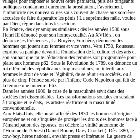
villages pour imposer le nouvel ordre patriarcal, puis des dirigeants
politiques condamnent durement la prostitution, l’avortement,
l’infanticide des nouveaux-nés sous couvert de chasse aux sorcières
accusées de faire disparaître les pénis ! La suprématies mâle, voulue
par Dieu, règne dans tous les secteurs.
En France, des dynamiques similaires : dès les années 1580 sous
Henri III dénoncé pour son homosexualité. Au XVIIé s., on
dénonce les Précieuses ; La Bruyère, Furetière, dénoncent les
hommes qui jouent aux femmes et vice versa. Vers 1750, Rousseau
exprime sa panique devant la féminisation de la culture et des arts et
son souhait que toute l’éducation des femmes soit programmée pour
plaire aux hommes p62. Sous la Révolution de 1789, on dénonce un
roi efféminé,des républicaines trop masculines, on interdit aux
femmes le droit de vote et l’égibilité, de se réunir en sociétés, ou à
plus de cinq. Période suivie par l’infâme Code Napoléon qui fait de
la femme une mineure. P63
Dans les années 1900, la crise de la masculinité sévit dans des
sociétés fort dissemblables. Les transformations sociales en seraient
à l’origine et le états, les artistes réaffirment la masculinité
conventionnelle.
Aux Etats-Unis, elle aurait affecté des 1830 les hommes d’origine
européenne et on s’inquiète de protéger les droits des hommes face à
l’émancipation des épouses, on célèbre la virilité autonome de
l’Homme de l’Ouest (Daniel Boone, Davy Crockett). Dès 1880, le
cow-boy, héros national, envahit presse et littérature. La guerre de