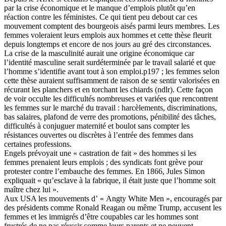
par la crise économique et le manque d’emplois plutôt qu’en
réaction contre les féministes. Ce qui tient peu debout car ces
mouvement comptent des bourgeois aisés parmi leurs membres. Les
femmes voleraient leurs emplois aux hommes et cette thèse fleurit
depuis longtemps et encore de nos jours au gré des circonstances.
La crise de la masculinité aurait une origine économique car
l’identité masculine serait surdéterminée par le travail salarié et que
l’homme s’identifie avant tout à son emploi.p197 ; les femmes selon
cette thèse auraient suffisamment de raison de se sentir valorisées en
récurant les planchers et en torchant les chiards (ndlr). Cette façon
de voir occulte les difficultés nombreuses et variées que rencontrent
les femmes sur le marché du travail : harcèlements, discriminations,
bas salaires, plafond de verre des promotions, pénibilité des tâches,
difficultés à conjuguer maternité et boulot sans compter les
résistances ouvertes ou discrètes à l’entrée des femmes dans
certaines professions.
Engels prévoyait une « castration de fait » des hommes si les
femmes prenaient leurs emplois ; des syndicats font grève pour
protester contre l’embauche des femmes. En 1866, Jules Simon
expliquait « qu’esclave à la fabrique, il était juste que l’homme soit
maître chez lui ».
Aux USA les mouvements d’ « Angty White Men », encouragés par
des présidents comme Ronald Reagan ou même Trump, accusent les
femmes et les immigrés d’être coupables car les hommes sont
frustrés de ne pas réussir comme leurs parents et ne peuvent