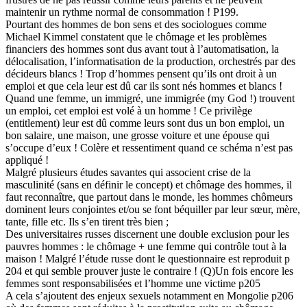
maintenir un rythme normal de consommation ! P199.
Pourtant des hommes de bon sens et des sociologues comme
Michael Kimmel constatent que le chômage et les problèmes
financiers des hommes sont dus avant tout à l’automatisation, la
délocalisation, l’informatisation de la production, orchestrés par des
décideurs blancs ! Trop d’hommes pensent qu’ils ont droit à un
emploi et que cela leur est dû car ils sont nés hommes et blancs !
Quand une femme, un immigré, une immigrée (my God !) trouvent
un emploi, cet emploi est volé à un homme ! Ce privilège
(entitlement) leur est dû comme leurs sont dus un bon emploi, un
bon salaire, une maison, une grosse voiture et une épouse qui
s’occupe d’eux ! Colère et ressentiment quand ce schéma n’est pas
appliqué !
Malgré plusieurs études savantes qui associent crise de la
masculinité (sans en définir le concept) et chômage des hommes, il
faut reconnaître, que partout dans le monde, les hommes chômeurs
dominent leurs conjointes et/ou se font béquiller par leur sœur, mère,
tante, fille etc. Ils s’en tirent très bien ;
Des universitaires russes discernent une double exclusion pour les
pauvres hommes : le chômage + une femme qui contrôle tout à la
maison ! Malgré l’étude russe dont le questionnaire est reproduit p
204 et qui semble prouver juste le contraire ! (Q)Un fois encore les
femmes sont responsabilisées et l’homme une victime p205
A cela s’ajoutent des enjeux sexuels notamment en Mongolie p206