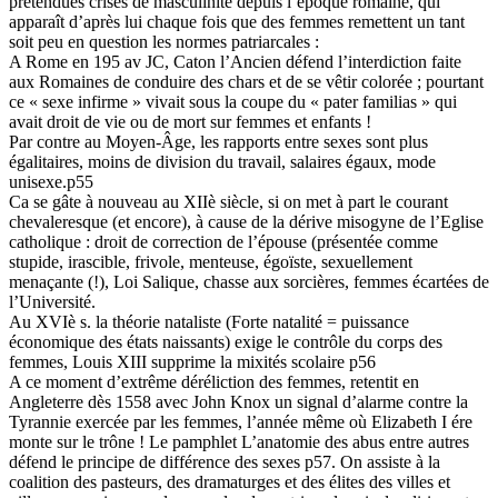
prétendues crises de masculinité depuis l’époque romaine, qui
apparaît d’après lui chaque fois que des femmes remettent un tant
soit peu en question les normes patriarcales :
A Rome en 195 av JC, Caton l’Ancien défend l’interdiction faite
aux Romaines de conduire des chars et de se vêtir colorée ; pourtant
ce « sexe infirme » vivait sous la coupe du « pater familias » qui
avait droit de vie ou de mort sur femmes et enfants !
Par contre au Moyen-Âge, les rapports entre sexes sont plus
égalitaires, moins de division du travail, salaires égaux, mode
unisexe.p55
Ca se gâte à nouveau au XIIè siècle, si on met à part le courant
chevaleresque (et encore), à cause de la dérive misogyne de l’Eglise
catholique : droit de correction de l’épouse (présentée comme
stupide, irascible, frivole, menteuse, égoïste, sexuellement
menaçante (!), Loi Salique, chasse aux sorcières, femmes écartées de
l’Université.
Au XVIè s. la théorie nataliste (Forte natalité = puissance
économique des états naissants) exige le contrôle du corps des
femmes, Louis XIII supprime la mixités scolaire p56
A ce moment d’extrême déréliction des femmes, retentit en
Angleterre dès 1558 avec John Knox un signal d’alarme contre la
Tyrannie exercée par les femmes, l’année même où Elizabeth I ére
monte sur le trône ! Le pamphlet L’anatomie des abus entre autres
défend le principe de différence des sexes p57. On assiste à la
coalition des pasteurs, des dramaturges et des élites des villes et