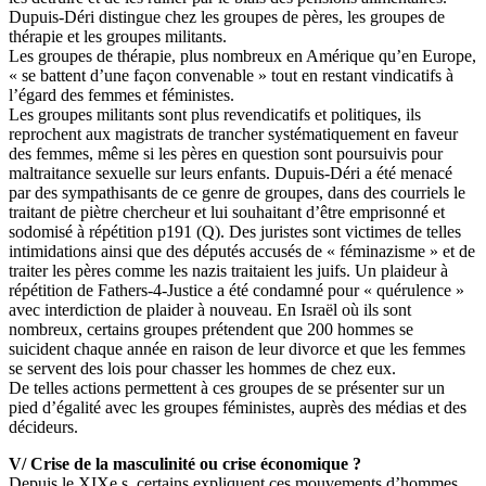
Dupuis-Déri distingue chez les groupes de pères, les groupes de
thérapie et les groupes militants.
Les groupes de thérapie, plus nombreux en Amérique qu’en Europe,
« se battent d’une façon convenable » tout en restant vindicatifs à
l’égard des femmes et féministes.
Les groupes militants sont plus revendicatifs et politiques, ils
reprochent aux magistrats de trancher systématiquement en faveur
des femmes, même si les pères en question sont poursuivis pour
maltraitance sexuelle sur leurs enfants. Dupuis-Déri a été menacé
par des sympathisants de ce genre de groupes, dans des courriels le
traitant de piètre chercheur et lui souhaitant d’être emprisonné et
sodomisé à répétition p191 (Q). Des juristes sont victimes de telles
intimidations ainsi que des députés accusés de « féminazisme » et de
traiter les pères comme les nazis traitaient les juifs. Un plaideur à
répétition de Fathers-4-Justice a été condamné pour « quérulence »
avec interdiction de plaider à nouveau. En Israël où ils sont
nombreux, certains groupes prétendent que 200 hommes se
suicident chaque année en raison de leur divorce et que les femmes
se servent des lois pour chasser les hommes de chez eux.
De telles actions permettent à ces groupes de se présenter sur un
pied d’égalité avec les groupes féministes, auprès des médias et des
décideurs.
V/ Crise de la masculinité ou crise économique ?
Depuis le XIXe s. certains expliquent ces mouvements d’hommes