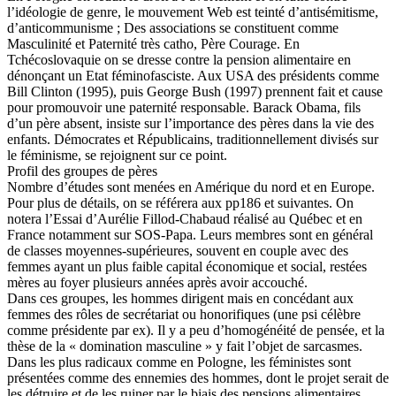
l’idéologie de genre, le mouvement Web est teinté d’antisémitisme,
d’anticommunisme ; Des associations se constituent comme
Masculinité et Paternité très catho, Père Courage. En
Tchécoslovaquie on se dresse contre la pension alimentaire en
dénonçant un Etat féminofasciste. Aux USA des présidents comme
Bill Clinton (1995), puis George Bush (1997) prennent fait et cause
pour promouvoir une paternité responsable. Barack Obama, fils
d’un père absent, insiste sur l’importance des pères dans la vie des
enfants. Démocrates et Républicains, traditionnellement divisés sur
le féminisme, se rejoignent sur ce point.
Profil des groupes de pères
Nombre d’études sont menées en Amérique du nord et en Europe.
Pour plus de détails, on se référera aux pp186 et suivantes. On
notera l’Essai d’Aurélie Fillod-Chabaud réalisé au Québec et en
France notamment sur SOS-Papa. Leurs membres sont en général
de classes moyennes-supérieures, souvent en couple avec des
femmes ayant un plus faible capital économique et social, restées
mères au foyer plusieurs années après avoir accouché.
Dans ces groupes, les hommes dirigent mais en concédant aux
femmes des rôles de secrétariat ou honorifiques (une psi célèbre
comme présidente par ex). Il y a peu d’homogénéité de pensée, et la
thèse de la « domination masculine » y fait l’objet de sarcasmes.
Dans les plus radicaux comme en Pologne, les féministes sont
présentées comme des ennemies des hommes, dont le projet serait de
les détruire et de les ruiner par le biais des pensions alimentaires.