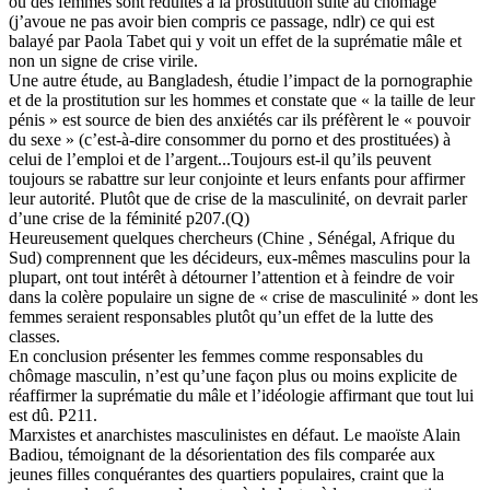
où des femmes sont réduites à la prostitution suite au chômage
(j’avoue ne pas avoir bien compris ce passage, ndlr) ce qui est
balayé par Paola Tabet qui y voit un effet de la suprématie mâle et
non un signe de crise virile.
Une autre étude, au Bangladesh, étudie l’impact de la pornographie
et de la prostitution sur les hommes et constate que « la taille de leur
pénis » est source de bien des anxiétés car ils préfèrent le « pouvoir
du sexe » (c’est-à-dire consommer du porno et des prostituées) à
celui de l’emploi et de l’argent...Toujours est-il qu’ils peuvent
toujours se rabattre sur leur conjointe et leurs enfants pour affirmer
leur autorité. Plutôt que de crise de la masculinité, on devrait parler
d’une crise de la féminité p207.(Q)
Heureusement quelques chercheurs (Chine , Sénégal, Afrique du
Sud) comprennent que les décideurs, eux-mêmes masculins pour la
plupart, ont tout intérêt à détourner l’attention et à feindre de voir
dans la colère populaire un signe de « crise de masculinité » dont les
femmes seraient responsables plutôt qu’un effet de la lutte des
classes.
En conclusion présenter les femmes comme responsables du
chômage masculin, n’est qu’une façon plus ou moins explicite de
réaffirmer la suprématie du mâle et l’idéologie affirmant que tout lui
est dû. P211.
Marxistes et anarchistes masculinistes en défaut. Le maoïste Alain
Badiou, témoignant de la désorientation des fils comparée aux
jeunes filles conquérantes des quartiers populaires, craint que la