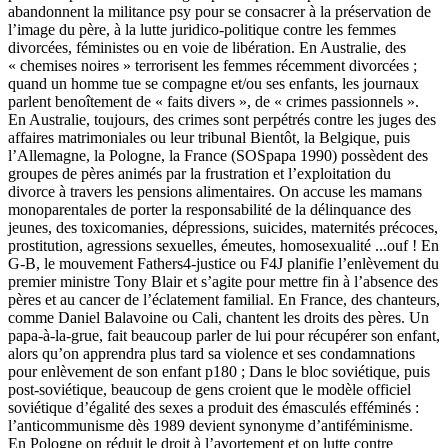
abandonnent la militance psy pour se consacrer à la préservation de
l’image du père, à la lutte juridico-politique contre les femmes
divorcées, féministes ou en voie de libération. En Australie, des
« chemises noires » terrorisent les femmes récemment divorcées ;
quand un homme tue se compagne et/ou ses enfants, les journaux
parlent benoîtement de « faits divers », de « crimes passionnels ».
En Australie, toujours, des crimes sont perpétrés contre les juges des
affaires matrimoniales ou leur tribunal Bientôt, la Belgique, puis
l’Allemagne, la Pologne, la France (SOSpapa 1990) possèdent des
groupes de pères animés par la frustration et l’exploitation du
divorce à travers les pensions alimentaires. On accuse les mamans
monoparentales de porter la responsabilité de la délinquance des
jeunes, des toxicomanies, dépressions, suicides, maternités précoces,
prostitution, agressions sexuelles, émeutes, homosexualité ...ouf ! En
G-B, le mouvement Fathers4-justice ou F4J planifie l’enlèvement du
premier ministre Tony Blair et s’agite pour mettre fin à l’absence des
pères et au cancer de l’éclatement familial. En France, des chanteurs,
comme Daniel Balavoine ou Cali, chantent les droits des pères. Un
papa-à-la-grue, fait beaucoup parler de lui pour récupérer son enfant,
alors qu’on apprendra plus tard sa violence et ses condamnations
pour enlèvement de son enfant p180 ; Dans le bloc soviétique, puis
post-soviétique, beaucoup de gens croient que le modèle officiel
soviétique d’égalité des sexes a produit des émasculés efféminés :
l’anticommunisme dès 1989 devient synonyme d’antiféminisme.
En Pologne on réduit le droit à l’avortement et on lutte contre