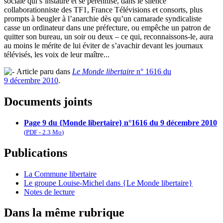
sociale qui s’instaure et se pérennise, dans le silence
collaborationniste des TF1, France Télévisions et consorts, plus
prompts à beugler à l’anarchie dès qu’un camarade syndicaliste
casse un ordinateur dans une préfecture, ou empêche un patron de
quitter son bureau, un soir ou deux – ce qui, reconnaissons-le, aura
au moins le mérite de lui éviter de s’avachir devant les journaux
télévisés, les voix de leur maître...
Article paru dans
Le Monde libertaire
n° 1616 du
9 décembre 2010
.
Documents joints
Page 9 du {Monde libertaire} n°1616 du 9 décembre 2010
(
PDF
-
2.3 Mo
)
Publications
La Commune libertaire
Le groupe Louise-Michel dans {Le Monde libertaire}
Notes de lecture
Dans la même rubrique