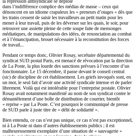
la répression antisyndicale se déploie
dans l’indifférence complice des médias de masse – ceux qui
dénoncent en un idiome crapuleux les « preneurs d’otages » dès que
les trains cessent de saisir les travailleurs au petit matin pour les
mener à leur travail, puis de les déverser sur les quais, le soir, pour
retrouver une assiette pleine de cette soupe faite de mensonges
médiatiques, de manipulations des idées, de renonciation au combat
et à l’émancipation, brouet nécessaire à la reconstitution des forces
de travail...
Pendant ce temps donc, Olivier Rosay, secrétaire départemental du
syndicat SUD postal Paris, est menacé de révocation par la direction
de La Poste, la plus lourde des sanctions prévues à l’encontre d’un
fonctionnaire. Le 15 décembre, il passe devant le conseil central
(
sic
) de discipline de cet établissement. Les griefs invoqués sont, en
un mot, le seul fait d’avoir une activité syndicale intense et de parler
librement. Voilà qui est intolérable pour l’entreprise postale. Olivier
Rosay avait notamment manifesté au nom de son syndicat contre le
démantèlement d’une boîte de distribution de courrier, bientôt
« reprise » par La Poste. C’est pourquoi le communiqué de presse
de SUD parle à juste titre de « délit de solidarité ».
Bien entendu, ce cas n’est pas unique, ce cas n’est pas exceptionnel,
ni à La Poste ni dans d’autres établissements publics ; il est
malheureusement exemplaire d’une situation de « sauvagerie »